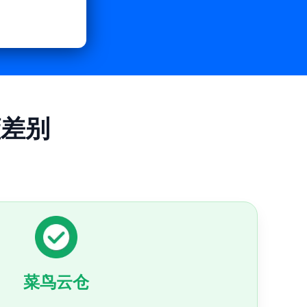
懂差别
菜鸟云仓