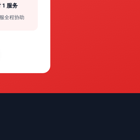
对 1 服务
服全程协助
们
绍
们