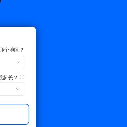
哪个地区？
或超长？