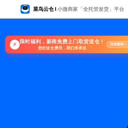
菜鸟云仓 I
小微商家「全托管发货」平台
限时福利，新商免费上门取货送仓！
⚡
活动规则 >
您的送仓费用，我们来承担