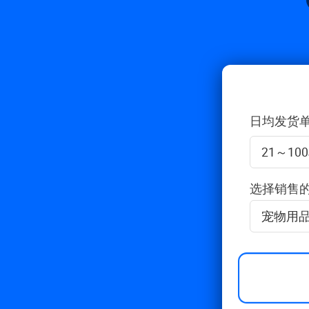
日均发货
21～10
选择销售
宠物用