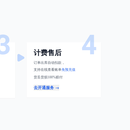
3
4
计费售后
订单出库自动扣款，
支持在线查看账单
免预充值
货丢货损100%赔付
去开通服务
→